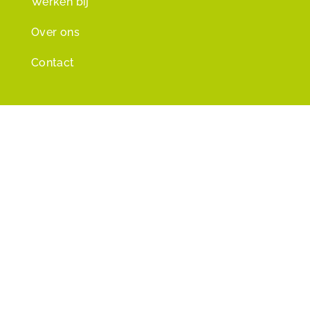
Werken bij
Over ons
Contact
Bezoekadres
SMWR
Schoonderloostraat 68
Postbus 3019
3003 AA Rotterdam
Contact