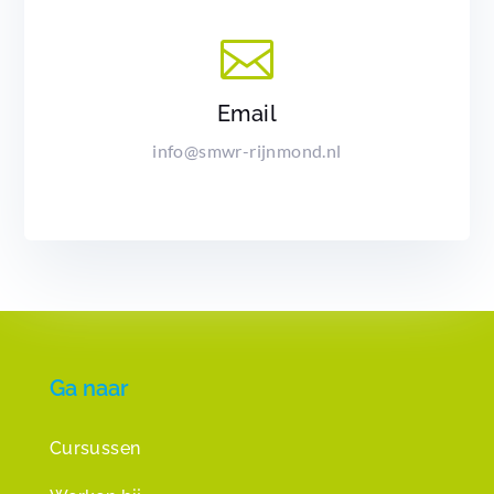

Email
info@smwr-rijnmond.nl
Ga naar
Cursussen