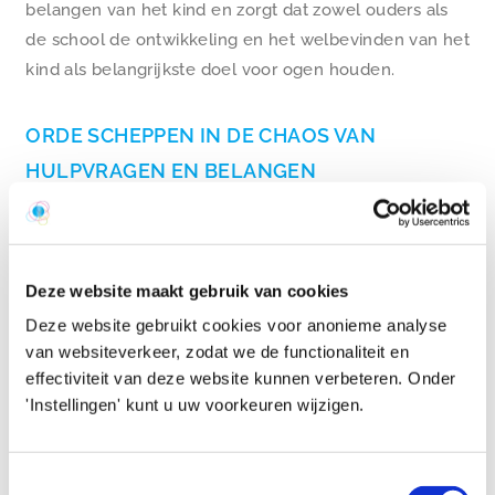
belangen van het kind en zorgt dat zowel ouders als
de school de ontwikkeling en het welbevinden van het
kind als belangrijkste doel voor ogen houden.
ORDE SCHEPPEN IN DE CHAOS VAN
HULPVRAGEN EN BELANGEN
We scheppen orde in de veelheid van hulpvragen en
belangen van ouders, school en externe
Deze website maakt gebruik van cookies
hulpverlening. We zorgen voor een eenduidige
Deze website gebruikt cookies voor anonieme analyse
hulpvraag en een duidelijk hulpverleningsplan door
van websiteverkeer, zodat we de functionaliteit en
alle partijen bij elkaar te brengen. We zijn
effectiviteit van deze website kunnen verbeteren. Onder
initiatiefnemers in het organiseren van
'Instellingen' kunt u uw voorkeuren wijzigen.
zorgoverleggen, waar ouders altijd voor uitgenodigd
worden. De schoolmaatschappelijk werkers zijn hierin
Toestemmingsselectie
de stem van het kind en kunnen de hulpvragen vanuit