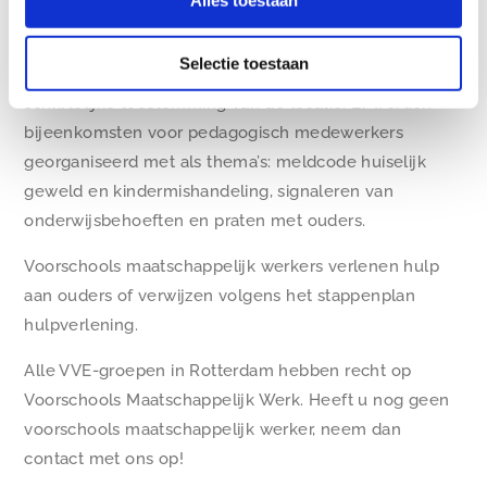
vragen op de ontwikkeling van kinderen en de
gezinssituatie. Ook wordt er regelmatig een kijkje op
Selectie toestaan
de groepen genomen. Dit gebeurt altijd met
schriftelijke toestemming van de locatie. Er worden
bijeenkomsten voor pedagogisch medewerkers
georganiseerd met als thema’s: meldcode huiselijk
geweld en kindermishandeling, signaleren van
onderwijsbehoeften en praten met ouders.
Voorschools maatschappelijk werkers verlenen hulp
aan ouders of verwijzen volgens het stappenplan
hulpverlening.
Alle VVE-groepen in Rotterdam hebben recht op
Voorschools Maatschappelijk Werk. Heeft u nog geen
voorschools maatschappelijk werker, neem dan
contact met ons op!